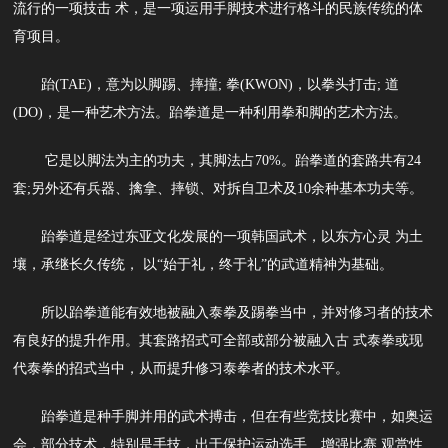
流行的一项技击 术，是一项运用手脚技术进行格斗的民族传统的体
育项目。
跆(TAE)，意为以脚踢、摔撞; 拳(KWON)，以拳头打击; 道
(DO)，是一种艺术方法。跆拳道是一种利用拳和脚的艺术方法。
它是以脚法为主的功夫，其脚法占70%。跆拳道的套路共有24
套;另外还有兵器、擒拿、摔锁、对拆自卫术及10余种基本功夫等。
跆拳道是经过东亚文化发展的一项韩国武术，以东方心灵 为土
壤，承继长久传统， 以“始于礼，终于礼”的武道精神为基础。
所以跆拳道能有效地被融入泰拳及踢拳当中，并对修习者的技术
有良好的提升作用。其套路招式可全部或部分被融入古 式泰拳或现
代泰拳的招式当中，从而提升修习泰拳者的技术水平。
跆拳道是种手脚并用的武术搏击，但在有些竞技比赛中，如奥运
会，部分技术，特别是手技，出于保护运动选手、增强比赛 观赏性