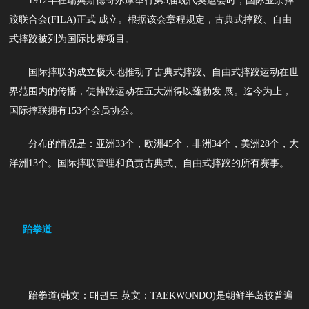
1912年在瑞典斯德哥尔摩举行第5届现代奥运会时，国际业余摔
跤联合会(FILA)正式 成立。根据该会章程规定，古典式摔跤、自由
式摔跤被列为国际比赛项目。
国际摔联的成立极大地推动了古典式摔跤、自由式摔跤运动在世
界范围内的传播，使摔跤运动在五大洲得以蓬勃发 展。迄今为止，
国际摔联拥有153个会员协会。
分布的情况是：亚洲33个，欧洲45个，非洲34个，美洲28个，大
洋洲13个。国际摔联管理和负责古典式、自由式摔跤的所有赛事。
跆拳道
跆拳道(韩文：태권도 英文：TAEKWONDO)是朝鲜半岛较普遍