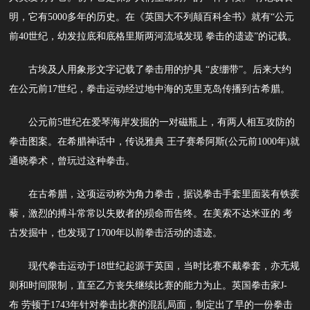
明，它有5000多年的历史。在《英国大不列颠百科全书》就有“公元
前40世纪，幼发拉底和底格里斯两河流域发现 拳击的遗迹”的记载。
古埃及人用象形文字记载了拳击用的护具 “皮绷带”。后来大约
在公元前17世纪，拳击运动经过地中海的克里克岛传播到古希腊。
公元前5世纪在爱琴海岸发掘的一对磁瓶上，有两人相互攻防的
拳击图案。在希腊神话中，传说雅典 王子赛希阿斯(公元前1000年)就
通晓拳术，曾玩过这种拳击。
在古希腊，这项运动称为角力拳击，据说拳击手套里面装有铁蒺
藜，激烈的搏斗常常以失败者的殒命而告终。在美索不达米亚的 考
古发掘中，也发现了1700年以前拳击活动的遗迹。
现代拳击运动于18世纪起源于英国，当时比赛不戴拳套，亦无规
则和时间限制，直至乙方丧失继续比赛的能力为止。英国拳击家J-
布 劳顿于1743年针对拳击比赛的混乱局面，制定出了早的一份拳击