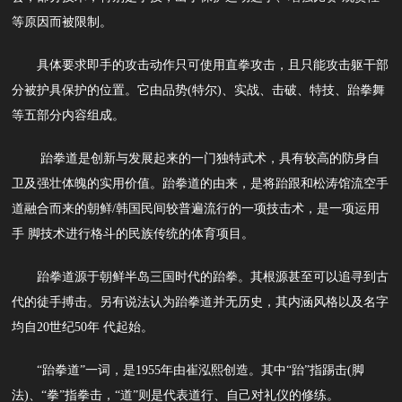
等原因而被限制。
具体要求即手的攻击动作只可使用直拳攻击，且只能攻击躯干部
分被护具保护的位置。它由品势(特尔)、实战、击破、特技、跆拳舞
等五部分内容组成。
跆拳道是创新与发展起来的一门独特武术，具有较高的防身自
卫及强壮体魄的实用价值。跆拳道的由来，是将跆跟和松涛馆流空手
道融合而来的朝鲜/韩国民间较普遍流行的一项技击术，是一项运用
手 脚技术进行格斗的民族传统的体育项目。
跆拳道源于朝鲜半岛三国时代的跆拳。其根源甚至可以追寻到古
代的徒手搏击。另有说法认为跆拳道并无历史，其内涵风格以及名字
均自20世纪50年 代起始。
“跆拳道”一词，是1955年由崔泓熙创造。其中“跆”指踢击(脚
法)、“拳”指拳击，“道”则是代表道行、自己对礼仪的修练。