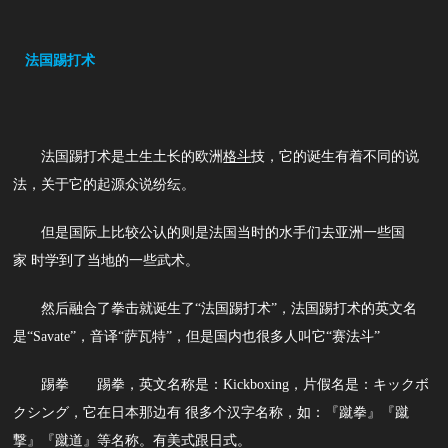
法国踢打术
法国踢打术是土生土长的欧洲
格斗
技，它的诞生有着不同的说
法，关于它的起源众说纷纭。
但是国际上比较公认的则是法国当时的水手们去亚洲一些国
家 时学到了当地的一些武术。
然后融合了拳击就诞生了“法国踢打术”，法国踢打术的英文名
是“Savate”，音译“萨瓦特”，但是国内也很多人叫它“赛法斗”
踢拳 踢拳，英文名称是：Kickboxing，片假名是：キックボ
クシング，它在日本那边有 很多个汉字名称，如：『蹴拳』『蹴
撃』『蹴道』等名称。有美式跟日式。