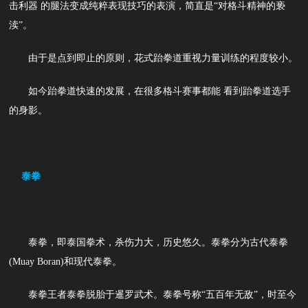
击利器 的腿法变成纯粹表现技巧的表演，简直是“对格斗精神的亵
渎”。
由于是点到即止的原则，花式跆拳道重视力量训练的程度较小。
如今跆拳道快速的发展，在很多格斗赛事都能 看到跆拳道选手
的身影。
泰拳
泰拳，即泰国拳术，杀伤力大，历史悠久。泰拳分为古代泰拳
(Muay Boran)和现代泰拳。
泰拳王者泰拳脱胎于暹罗武术。泰拳号称“五百年无敌”，时至今