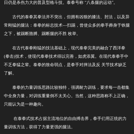
日仍是杀伤力大的普及型格斗技。泰拳号称 “八条腿的运动”。
古代的泰拳其拳法并不突出，但拥有凶狠的膝法、肘法，以及异
常刚猛的腿法：泰拳的标志技术---扫踢，曾使众多的拳手葬身于铁腿
之下，被踢断胳膊、踢断腿的不胜 枚举。
在古代泰拳刚猛的技法基础上，现代泰拳完美的融合了西洋拳
(拳击)技术，使现代泰拳技术得以完善，如虎添翼。在现代泰拳手中
不乏拳猛之辈。泰拳的致命弱点，是拳手对摔法及反 关节技术缺乏
了解。
泰拳的力量训练思路比较独特，强调耐力训练，要求每一击都集
中全身力量，对训练重量倒不太关心。当然，这种思路称不上正确，
只能认为是一种趣向。
在泰拳式技术占据主流地位的自由搏击界，拳手们用正统的力
量训练方法，获得了力量更强的腿法。