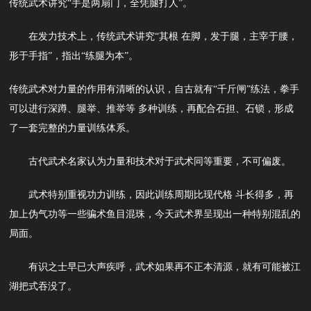
传统武术讲究“手是两扇门，全凭腿打人”。
在发力技术上，传统武术讲究“其根 在脚，发于腿，主宰于腰，
形于手指”，指出“练腿为本”。
传统武术对力量的作用有清晰的认识，自古就有“千斤闸”练法，拳手
可以进行深蹲、腿举、推举等 多种训练，再配合石担、石锁，形成
了一套完整的力量训练体系。
古代武术名家认为力量和技术对于武术同等重要，不可偏废。
武术特别重视功力训练，因此训练周期比现代格 斗长得多，再
加上伪气功等一些骗术鱼目混珠，今天武术界呈现出一种特别混乱的
局面。
有识之士早已大声疾呼，武术如果再不正本清源，就有可能被江
湖把式吞没了。