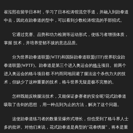
崔泓熙在留学日本时，学习了日本松涛馆流空手道，并融入到跆拳道
中去，因此在跆拳道的型中，可以看到少数松涛馆流的手部招式。
它通过竞赛、品势和功力检测等运动形式，使练习者增强体质，
掌握 技术，并培养坚韧不拔的意志品质。
分为世界跆拳道联盟(WTF)和国际跆拳道联盟(ITF)世界职业跆
拳道联盟(WPTF)。跆拳道是第三个进入奥运会的
格斗
项目。前两个
进入奥运会的格斗项目都 不约而同地回避了腿法这个杀伤力大的技
术，但缺少了这种重要的技术，格斗世界无疑是极不完整的。
怎样既能反映腿法技术，又能保证参赛者的安全呢?花式跆拳道
吸取了击剑的思想 ，用一种点到为止的方法，解决了这个问题。
这使跆拳道练习者的数量呈爆炸式增长，但也受到了格斗界人士
多的批评。对他们来说，花式跆拳道是典型的“花拳绣腿”，将本是重