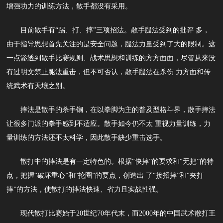
增强功力的训练方法，散手都没有采用。
目前散手有“踢、打、摔”三项招法。散手腿法受到的批评 多，
由于指导思想首先关注的是安全问题，腿法力量受到了大的限制。这
一点渗透到散手比赛规则、战术思想和训练的方方面面，尽管从来没
有过明文禁止腿法重击，但不可否认，散手腿法在杀伤 力方面和传
统武术有天壤之别。
摔法是散手的杀手锏，在以拳脚为主的普及型格斗界，散手摔法
让很多门派的拳手感到不适应。散手如今仍不太 重视力量训练，力
量训练的方法还不太科学，因此散手缺少重击选手。
散打中的摔法是有一定特色的。根据“快摔”的要求和“无把”的特
点，把握“破坏重心”和“抡圈”的要点，创造出 了“接招摔”和“夹打
摔”的方法，使散打的摔法快速、省力且实战性强。
现代散打比赛始于20世纪70年代末，而2000年的中国武术散打王