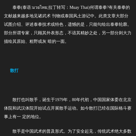
泰拳(泰语:มวยไทย;拉丁转写：Muay Thai)何谓泰拳?有关泰拳的
文献越来越多地见诸武术 刊物或泰国风土游记中。此类文章大部分
试图介绍、评述泰拳技术或特色，遗憾的是，只能勾绘出泰拳轮廓。
部分所谓专家，只顾其外表形态，不谙其精妙之处，另一部分则大力
描绘其原始、粗野或灰 暗的一面。
散打
散打也叫散手，诞生于1979年，80年代初，中国国家体委在北京
体院和武汉体院开始试点开展散手运动。如今散打已经在国际格斗赛
事上有一 定的地位。
散手是中国武术的普及形式。为了安全起见，传统武术绝大多数