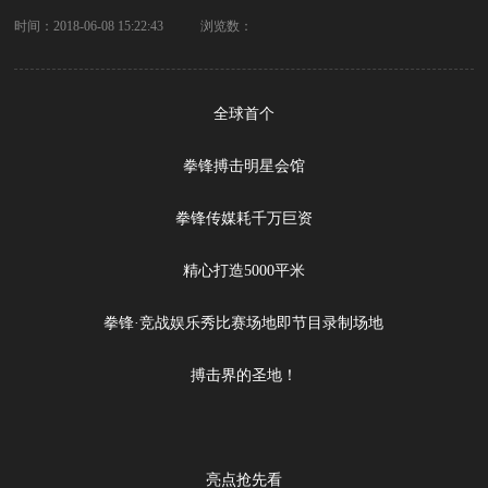
时间：2018-06-08 15:22:43
浏览数：
全球首个
拳锋搏击明星会馆
拳锋传媒耗千万巨资
精心打造5000平米
拳锋·竞战娱乐秀比赛场地即节目录制场地
搏击界的圣地！
亮点抢先看