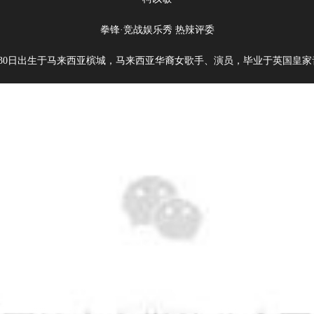
拳锋·竞战娱乐秀 热辣评委
3月30日出生于马来西亚槟城，马来西亚华裔女歌手、演员，毕业于英国皇