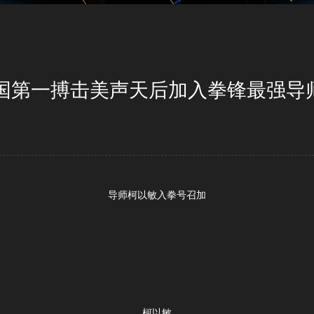
国第一搏击美声天后加入拳锋最强导
导师柯以敏入拳号召加
柯以敏